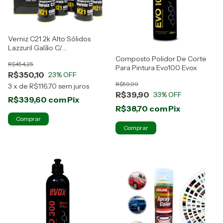
Verniz C21 2k Alto Sólidos
Lazzuril Galão C/
Catalisadores H21
Composto Polidor De Corte
R$454,25
Para Pintura Evo100 Evox
R$350,10
23
% OFF
R$59,99
3
x
de
R$116,70
sem juros
R$39,90
33
% OFF
R$339,60
com
Pix
R$38,70
com
Pix