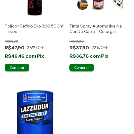
Polidor Refino Evo 300 500ml
Tinta Spray Automotiva Na
- Evox
Cor Do Carro - Colorgin
R$66,99
R$48,90
R$47,90
R$37,90
28
% OFF
22
% OFF
R$46,46
com
Pix
R$36,76
com
Pix