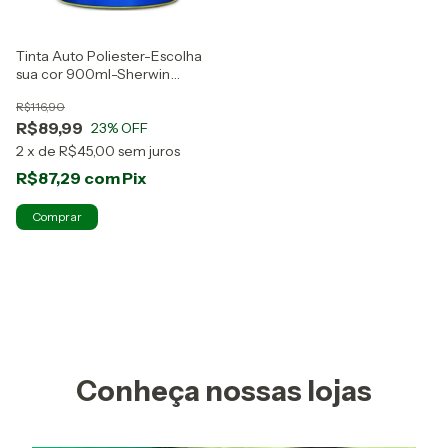
Tinta Auto Poliester-Escolha
sua cor 900ml-Sherwin
Williams
R$116,90
R$89,99
23
% OFF
2
x
de
R$45,00
sem juros
R$87,29
com
Pix
Conheça nossas lojas