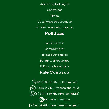
Aquecimento de Água
Construção
Tintas
Casa, Móveis e Decoração
Arte, Papelaria e Armarinho
Políticas
Padrão CEMIG
Como comprar
Trocas e Devoluções
Perguntas Frequentes
Política de Privacidade
Fale Conosco
(31) 3665-5995 (E-Commerce)
(31) 3622-7426 (Vespasiano-MG)
(31) 3411-3154 (Belo Horizonte MG)
@linhaverdeeletrica
contato@linhaverdeeletrica.com.br