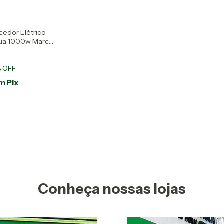
cedor Elétrico
ua 1000w Marca
 OFF
m
Pix
Conheça nossas lojas