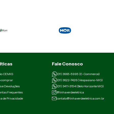
íticas
Fale Conosco
ão CEMIG
(31) 3665-5995 (E-Commerce)
 comprar
(31) 3622-7426 (Vespasiano-MG)
s e Devoluções
(31) 3411-3154 (Belo Horizonte MG)
ntas Frequentes
@linhaverdeeletrica
ica de Privacidade
contato@linhaverdeeletrica.com.br