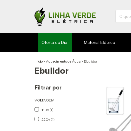
Oferta do Dia
Material Elétrico
Início
>
Aquecimento de Água
>
Ebulidor
Ebulidor
Filtrar por
VOLTAGEM
110v (1)
220v (1)