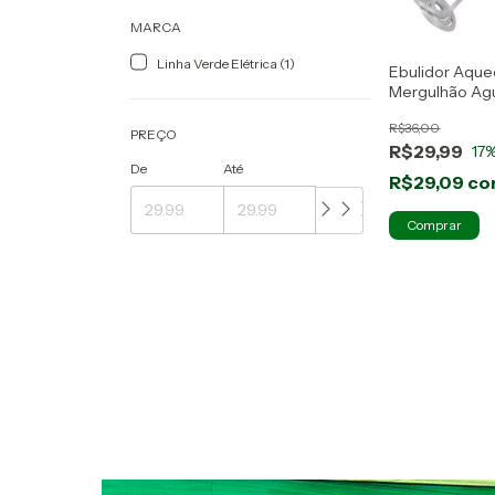
MARCA
Linha Verde Elétrica (1)
Ebulidor Aque
Mergulhão Ag
IMC
R$36,00
PREÇO
R$29,99
17
%
De
Até
R$29,09
co
Comprar