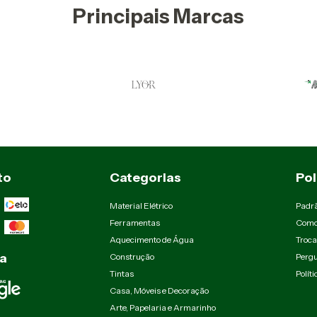
Principais Marcas
to
Categorias
Pol
Material Elétrico
Padr
Ferramentas
Como
Aquecimento de Água
Troca
a
Construção
Pergu
Tintas
Polít
Casa, Móveis e Decoração
Arte, Papelaria e Armarinho