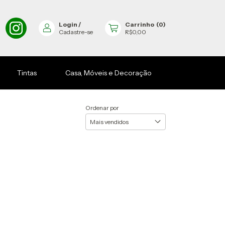
Login
/
Carrinho
(
0
)
Cadastre-se
R$0,00
Tintas
Casa, Móveis e Decoração
Ordenar por