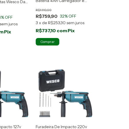
Bateria 4Ah Carregador e
tas Wesco Da
Maleta WS2890K
R$1.119,99
R$759,90
32
% OFF
4
% OFF
3
x
de
R$253,30
sem juros
sem juros
R$737,10
com
Pix
om
Pix
mpacto 127v
Furadeira De Impacto 220v