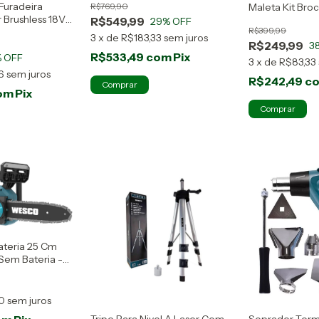
Furadeira
R$769,90
Maleta Kit Broc
 Brushless 18V
WS3179KU
R$549,99
29
% OFF
R$399,99
regador Wesco
3
x
de
R$183,33
sem juros
R$249,99
3
R$533,49
com
Pix
 OFF
3
x
de
R$83,33
6
sem juros
R$242,49
c
om
Pix
ateria 25 Cm
Sem Bateria -
0
sem juros
Tripe Para Nivel A Laser Com
Soprador Ter