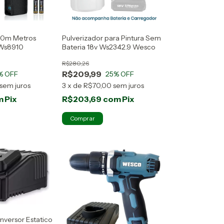
 40m Metros
Pulverizador para Pintura Sem
 Ws8910
Bateria 18v Ws2342.9 Wesco
R$280,26
R$209,99
% OFF
25
% OFF
sem juros
3
x
de
R$70,00
sem juros
m
Pix
R$203,69
com
Pix
versor Estatico