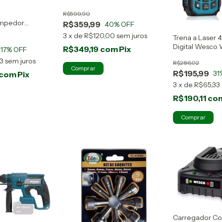
Ws4722
R$599,90
ompedor
R$359,99
40
% OFF
o C/ 2 Baterias
3
x
de
R$120,00
sem juros
Trena a Laser
Digital Wesco
R$349,19
com
Pix
17
% OFF
3
sem juros
R$286,02
R$195,99
31
com
Pix
3
x
de
R$65,33
R$190,11
co
Carregador Con