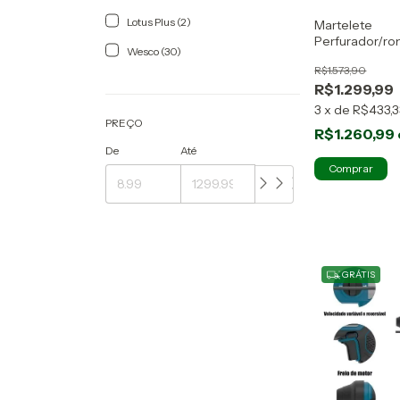
Lotus Plus (2)
Martelete
Perfurador/r
Wesco (30)
Ws2806.9 Wesc
R$1.573,90
- 18V - Azul
R$1.299,99
3
x
de
R$433,3
PREÇO
R$1.260,99
De
Até
GRÁTIS