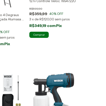
127v Controle Veloc. Ws4722U
R$599,90
R$359,99
40
% OFF
io 4 Degraus
çada Alumasa -
3
x
de
R$120,00
sem juros
R$349,19
com
Pix
4
% OFF
sem juros
om
Pix