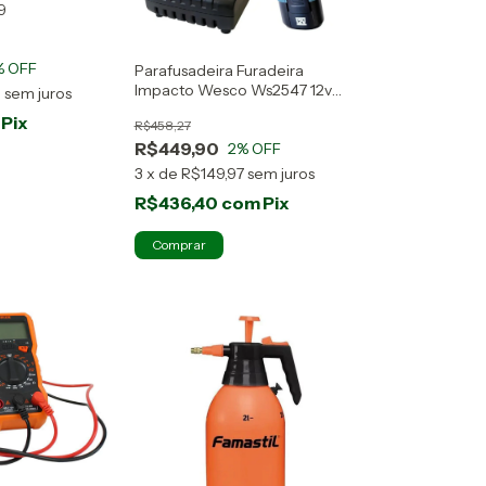
9
% OFF
Parafusadeira Furadeira
Impacto Wesco Ws2547 12v
0
sem juros
Bateria Li-ion 127/220v
Pix
R$458,27
R$449,90
2
% OFF
3
x
de
R$149,97
sem juros
R$436,40
com
Pix