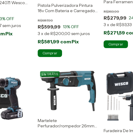
Para Ferramen
2407.1 Wesco
Pistola Pulverizadora Pintura
Linha 18v
18v Com Bateria e Carregador
R$369,99
Ws2342.9 Wesco
R$279,99
2
3
% OFF
R$687,99
3
x
de
R$93,33
7
sem juros
R$599,99
13
% OFF
R$271,59
c
om
Pix
3
x
de
R$200,00
sem juros
R$581,99
com
Pix
GRÁTIS
Martelete
Perfurador/rompedor 26mm
Furadeira De I
Com Maleta 800w WS3229KU