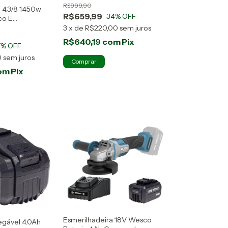
R$999,90
 4.3/8 1450w
R$659,99
34
% OFF
co E
27v
3
x
de
R$220,00
sem juros
R$640,19
com
Pix
7
% OFF
0
sem juros
om
Pix
Esmerilhadeira 18V Wesco
egável 4.0Ah