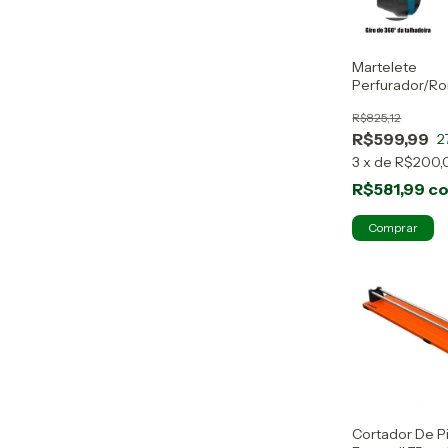
Martelete
Perfurador/R
Ws2806.9 Sem
R$825,12
R$599,99
2
3
x
de
R$200,
R$581,99
c
Cortador De P