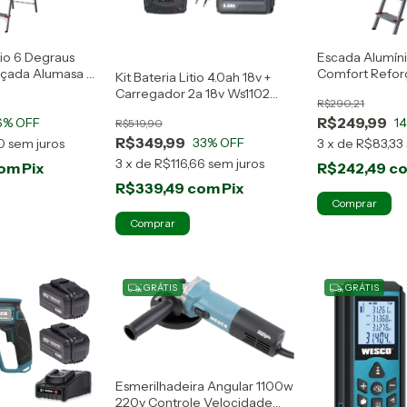
io 6 Degraus
Escada Alumín
çada Alumasa -
Comfort Refor
Kit Bateria Litio 4.0ah 18v +
Alumínio
Carregador 2a 18v Ws1102
R$290,21
Wesco
R$249,99
6
% OFF
1
R$519,90
R$349,99
33
% OFF
0
sem juros
3
x
de
R$83,33
3
x
de
R$116,66
sem juros
om
Pix
R$242,49
c
R$339,49
com
Pix
GRÁTIS
GRÁTIS
Esmerilhadeira Angular 1100w
220v Controle Velocidade