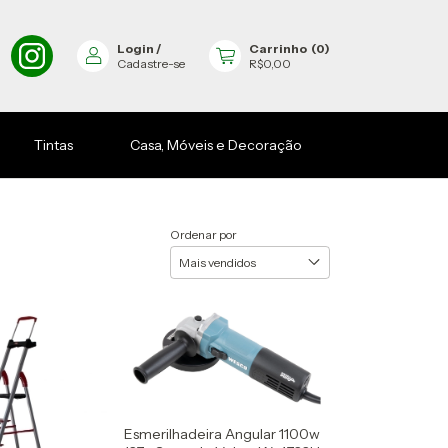
Login
/
Carrinho
(
0
)
Cadastre-se
R$0,00
Tintas
Casa, Móveis e Decoração
Ordenar por
Esmerilhadeira Angular 1100w