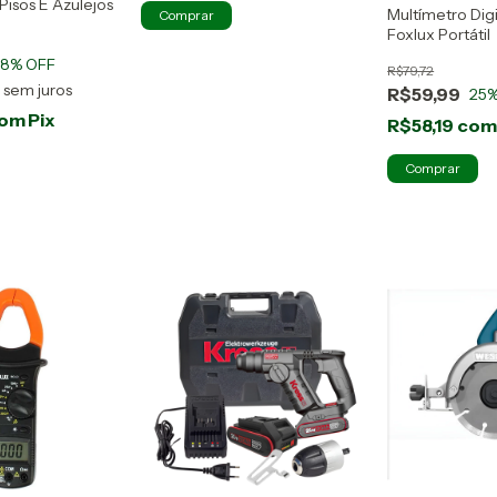
Pisos E Azulejos
Multímetro Digi
Foxlux Portátil
28
% OFF
R$79,72
7
sem juros
R$59,99
25
%
om
Pix
R$58,19
co