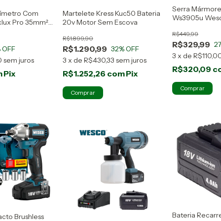
Serra Mármore
rímetro Com
Martelete Kress Kuc50 Bateria
Ws3905u Wes
xlux Pro 35mm²
20v Motor Sem Escova
Refrigeração 1
R$449,99
R$1.899,90
R$329,99
2
R$1.290,99
 OFF
32
% OFF
3
x
de
R$110,0
0
sem juros
3
x
de
R$430,33
sem juros
R$320,09
c
m
Pix
R$1.252,26
com
Pix
Bateria Recarr
cto Brushless