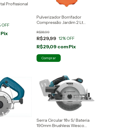
tal Profissional
Pulverizador Borrifador
Compressão Jardim 2 Lt
 OFF
Famastil Cor Laranja
R$33,99
m
Pix
R$29,99
12
% OFF
R$29,09
com
Pix
Serra Circular 18v S/ Bateria
190mm Brushless Wesco
Ws2821.9