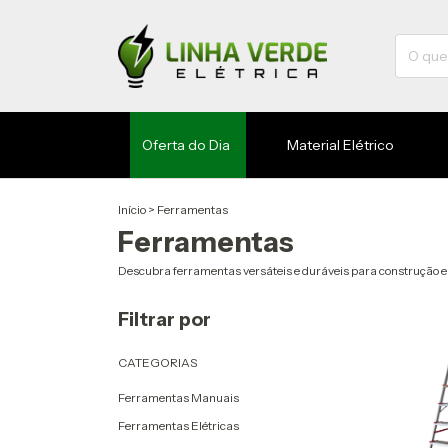
Oferta do Dia
Material Elétrico
Início
>
Ferramentas
Ferramentas
Descubra ferramentas versáteis e duráveis para construção 
Filtrar por
CATEGORIAS
Ferramentas Manuais
Ferramentas Elétricas