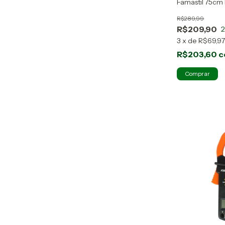
Famastil 75cm 
R$289,99
R$209,90
3
x
de
R$69,9
R$203,60
c