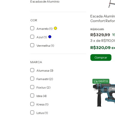
Escadas de Alumínio
Escada Alumín
COR
Comfort Refor
Alumínio
Amarelo (1)
R$390,85
R$329,99
1
Azul (1)
3
x
de
R$110,0
Vermelha (1)
R$320,09
c
MARCA
Alumasa (3)
Famastil (2)
GRÁTIS
Foxlux (2)
Idea (4)
Kress (1)
Lotus (1)