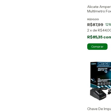
Alicate Ampe
Multímetro Fo
Profissional
R$99,99
R$87,99
12
%
2
x
de
R$44,0
R$85,35
co
Chave De Impa