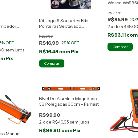
Wesco Ws996
R$137,78
R$95,99
30
Kit Jogo 9 Soquetes Bits
ompedor
Ponteiras Sextavado
2
x
de
R$48,0
 Bateria Wesco
Parafusadeira
R$93,11
com
R$23,99
R$16,99
7
% OFF
29
% OFF
00
sem juros
R$16,48
com
Pix
om
Pix
Nível De Alumínio Magnético
36 Polegadas 90cm - Famastil
R$99,90
2
x
de
R$49,95
sem juros
R$96,90
com
Pix
iso Manual