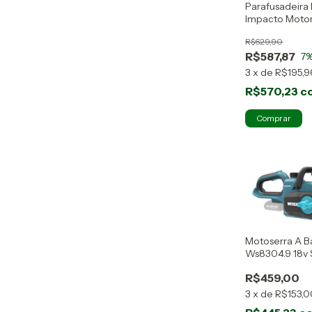
Parafusadeira 
Impacto Motor
Bateria e Car
R$629,90
WS2425K
R$587,87
7
%
3
x
de
R$195,9
R$570,23
c
Motoserra A B
Ws8304.9 18v 
Wesco
R$459,00
3
x
de
R$153,0