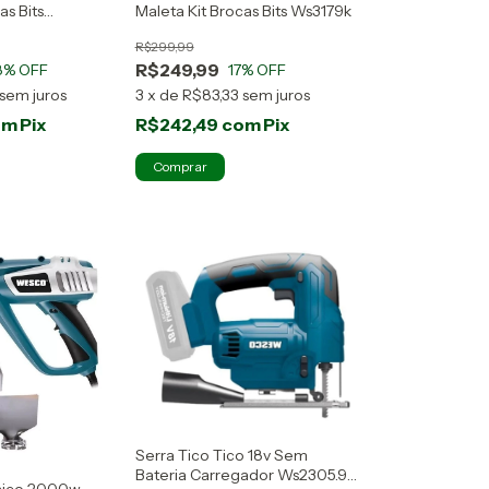
as Bits
Maleta Kit Brocas Bits Ws3179k
R$299,99
R$249,99
8
% OFF
17
% OFF
sem juros
3
x
de
R$83,33
sem juros
om
Pix
R$242,49
com
Pix
Serra Tico Tico 18v Sem
Bateria Carregador Ws2305.9
mico 2000w