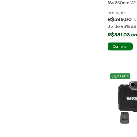
18v 350nm Ws
Bateria 2A
R$899,90
R$599,00
3
3
x
de
R$199,6
R$581,03
c
GRÁTIS