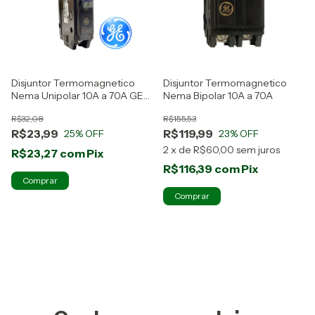
Disjuntor Termomagnetico
Disjuntor Termomagnetico
Nema Unipolar 10A a 70A GE
Nema Bipolar 10A a 70A
ABB
R$32,08
R$155,53
R$23,99
R$119,99
25
% OFF
23
% OFF
2
x
de
R$60,00
sem juros
R$23,27
com
Pix
R$116,39
com
Pix
Comprar
Comprar