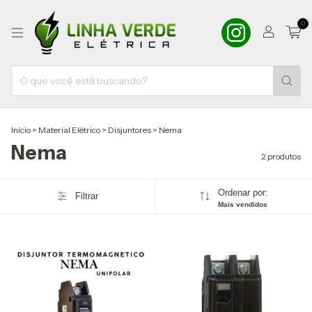
0
Início
>
Material Elétrico
>
Disjuntores
>
Nema
Nema
2 produtos
Ordenar por:
Filtrar
Mais vendidos