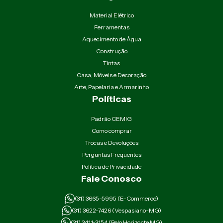
Material Elétrico
Ferramentas
Aquecimento de Água
Construção
Tintas
Casa, Móveis e Decoração
Arte, Papelaria e Armarinho
Políticas
Padrão CEMIG
Como comprar
Trocas e Devoluções
Perguntas Frequentes
Política de Privacidade
Fale Conosco
(31) 3665-5995 (E-Commerce)
(31) 3622-7426 (Vespasiano-MG)
(31) 3411-3154 (Belo Horizonte MG)