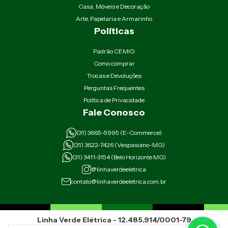
Casa, Móveis e Decoração
Arte, Papelaria e Armarinho
Políticas
Padrão CEMIG
Como comprar
Trocas e Devoluções
Perguntas Frequentes
Política de Privacidade
Fale Conosco
(31) 3665-5995 (E-Commerce)
(31) 3622-7426 (Vespasiano-MG)
(31) 3411-3154 (Belo Horizonte MG)
@linhaverdeeletrica
contato@linhaverdeeletrica.com.br
Linha Verde Elétrica - 12.485.914/0001-79
Rua Padre Eustáquio 2926 Belo Horizonte Minas Gerais