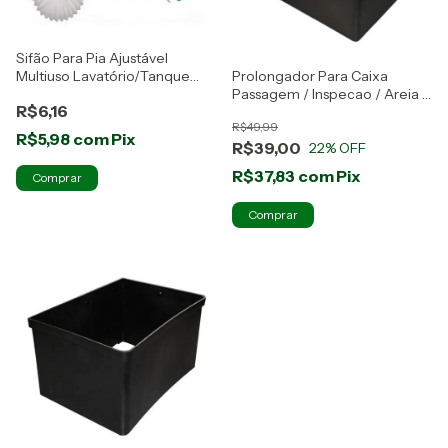
Sifão Para Pia Ajustável
Multiuso Lavatório/Tanque
Prolongador Para Caixa
Tigre
Passagem / Inspecao / Areia -
R$6,16
Mallton
R$49,99
R$5,98
com
Pix
R$39,00
22
% OFF
R$37,83
com
Pix