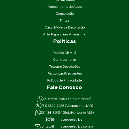
Aquecimento de Água
Construção
Tintas
Casa, Móveis e Decoração
Arte, Papelaria e Armarinho
Políticas
Padrão CEMIG
Como comprar
Trocas e Devoluções
Perguntas Frequentes
Política de Privacidade
Fale Conosco
(31) 3665-5995 (E-Commerce)
(31) 3622-7426 (Vespasiano-MG)
(31) 3411-3154 (Belo Horizonte MG)
@linhaverdeeletrica
contato@linhaverdeeletrica.com.br