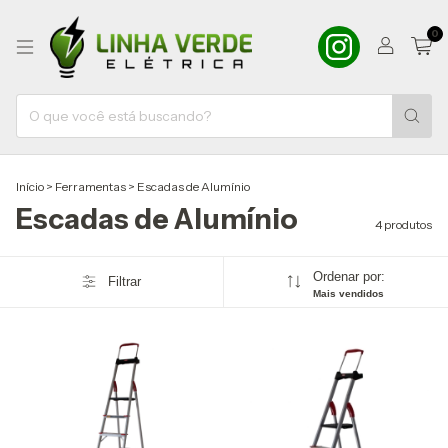
0
Início
>
Ferramentas
>
Escadas de Alumínio
Escadas de Alumínio
4 produtos
Ordenar por:
Filtrar
Mais vendidos