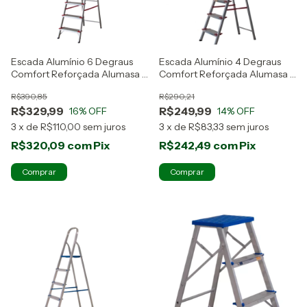
Escada Alumínio 6 Degraus
Escada Alumínio 4 Degraus
Comfort Reforçada Alumasa -
Comfort Reforçada Alumasa -
Alumínio
Alumínio
R$390,85
R$290,21
R$329,99
R$249,99
16
% OFF
14
% OFF
3
x
de
R$110,00
sem juros
3
x
de
R$83,33
sem juros
R$320,09
com
Pix
R$242,49
com
Pix