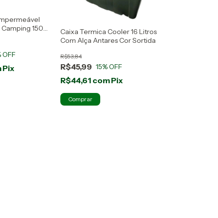
 Impermeável
a Camping 150
Caixa Termica Cooler 16 Litros
Com Alça Antares Cor Sortida
 OFF
R$53,84
R$45,99
15
% OFF
m
Pix
R$44,61
com
Pix