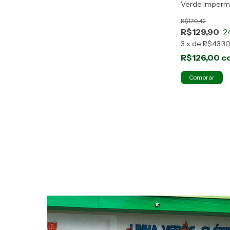
Verde Imperme
Mor
R$170,42
R$129,90
2
3
x
de
R$43,3
R$126,00
c