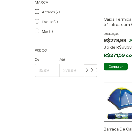
MARCA
Antares (2)
Caixa Termic
Foxlux (2)
54 Litros com
Mor (1)
R$350,91
R$279,99
2
3
x
de
R$93,33
PREÇO
R$271,59
c
De
Até
Comprar
Barraca De Ca