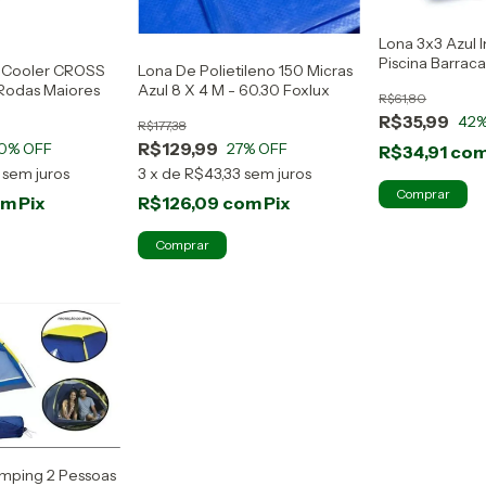
Lona 3x3 Azul
Piscina Barrac
a Cooler CROSS
Lona De Polietileno 150 Micras
Micra
 Rodas Maiores
Azul 8 X 4 M - 60.30 Foxlux
R$61,80
R$35,99
42
%
R$177,38
R$129,99
0
% OFF
27
% OFF
R$34,91
co
sem juros
3
x
de
R$43,33
sem juros
om
Pix
R$126,09
com
Pix
mping 2 Pessoas