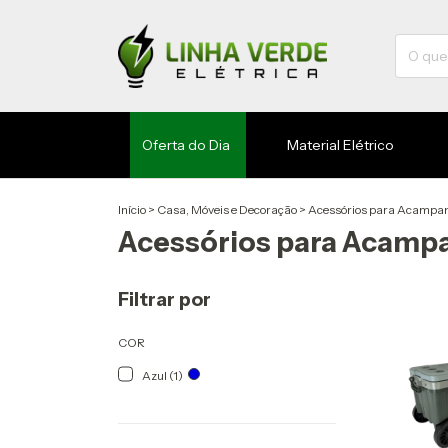
Oferta do Dia
Material Elétrico
Início
>
Casa, Móveis e Decoração
>
Acessórios para Acampa
Acessórios para Acam
Filtrar por
COR
Azul (1)