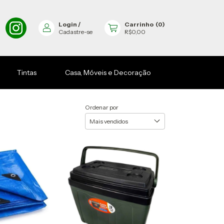
Login
/
Carrinho
(
0
)
Cadastre-se
R$0,00
Tintas
Casa, Móveis e Decoração
Ordenar por