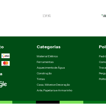
to
Categorias
Pol
Material Elétrico
Padr
Ferramentas
Como
Aquecimento de Água
Troca
a
Construção
Pergu
Tintas
Polít
Casa, Móveis e Decoração
Arte, Papelaria e Armarinho