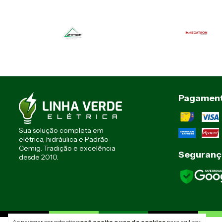
Pagamen
Sua solução completa em
elétrica, hidráulica e Padrão
Cemig. Tradição e excelência
Seguranç
desde 2010.
Ao navegar por este site
você aceita o uso de cookies
para agilizar