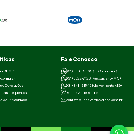
íticas
Fale Conosco
ão CEMIG
(31) 3665-5995 (E-Commerce)
 comprar
(31) 3622-7426 (Vespasiano-MG)
s e Devoluções
(31) 3411-3154 (Belo Horizonte MG)
ntas Frequentes
@linhaverdeeletrica
ica de Privacidade
contato@linhaverdeeletrica.com.br