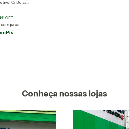
ável C/ Bolsa
4
% OFF
0
sem juros
om
Pix
Conheça nossas lojas