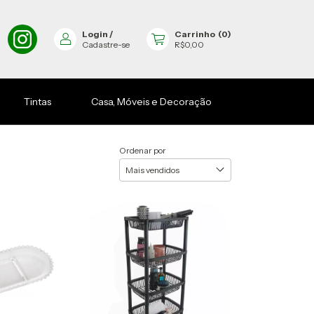
Login
/
Carrinho
(
0
)
Cadastre-se
R$0,00
Tintas
Casa, Móveis e Decoração
Ordenar por