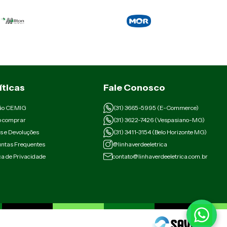
íticas
Fale Conosco
ão CEMIG
(31) 3665-5995 (E-Commerce)
 comprar
(31) 3622-7426 (Vespasiano-MG)
s e Devoluções
(31) 3411-3154 (Belo Horizonte MG)
ntas Frequentes
@linhaverdeeletrica
ica de Privacidade
contato@linhaverdeeletrica.com.br