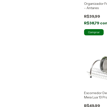
Organizador F
- Antares
R$39,99
R$38,79
co
Escorredor De
Meia Lua 13 Pr
R$49,99