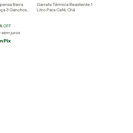
spensa Barra
Garrafa Térmica Resistente 1
uça 3 Ganchos
Litro Para Café, Chá
% OFF
0
sem juros
m
Pix