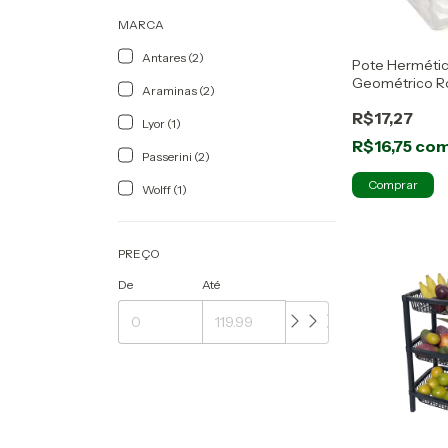
MARCA
Antares (2)
Pote Herméti
Geométrico Ro
Araminas (2)
Lyor
R$17,27
Lyor (1)
R$16,75
co
Passerini (2)
Comprar
Wolff (1)
PREÇO
De
Até