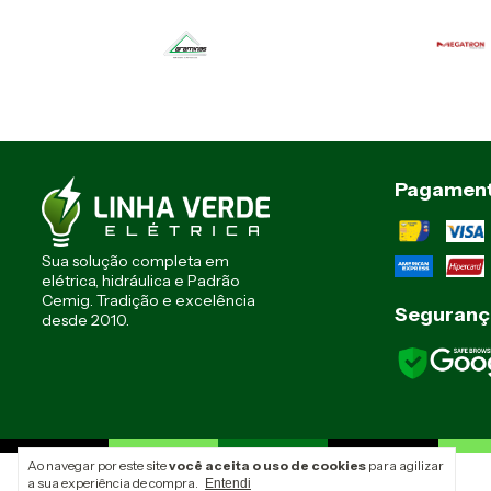
Pagamen
Sua solução completa em
elétrica, hidráulica e Padrão
Cemig. Tradição e excelência
Seguranç
desde 2010.
Ao navegar por este site
você aceita o uso de cookies
para agilizar
Linha Verde Elétrica - 12.485.914/0001-79
a sua experiência de compra.
Entendi
Rua Padre Eustáquio 2926 Belo Horizonte Minas Gerais