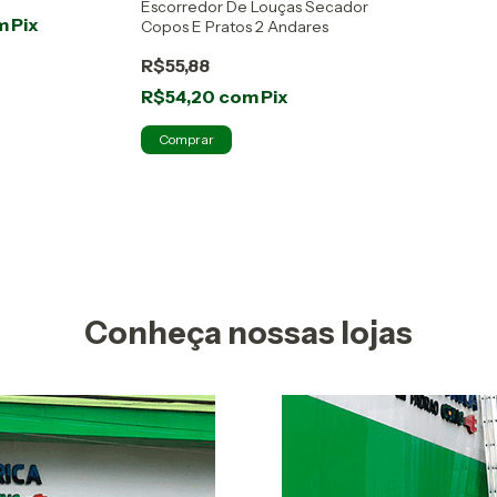
Escorredor De Louças Secador
m
Pix
Copos E Pratos 2 Andares
R$55,88
R$54,20
com
Pix
Conheça nossas lojas