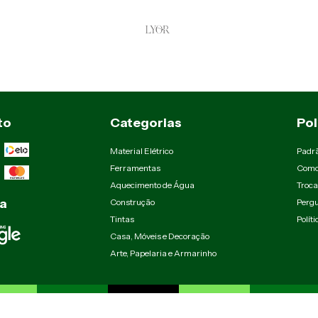
to
Categorias
Pol
Material Elétrico
Padr
Ferramentas
Como
Aquecimento de Água
Troca
a
Construção
Pergu
Tintas
Polít
Casa, Móveis e Decoração
Arte, Papelaria e Armarinho