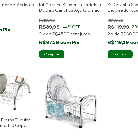
ruteira 3 Andares
Kit Cozinha Suspensa Prateleira
Kit Cozinha Su
Dupla 3 Ganchos Aço Cromado
Escorredor Lo
Passerini
Passerini
R$159,99
R$169,99
R$89,99
R$119,99
44
% OFF
29
m
Pix
2
x
de
R$45,00
sem juros
2
x
de
R$60,0
R$87,29
com
Pix
R$116,39
co
 Pratos Tubular
atos E 5 Copos