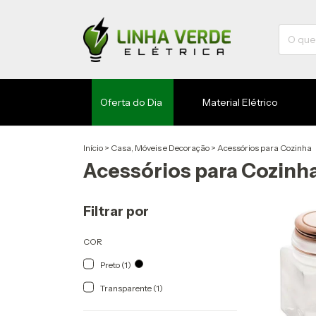
Oferta do Dia
Material Elétrico
Início
>
Casa, Móveis e Decoração
>
Acessórios para Cozinha
Acessórios para Cozinh
Filtrar por
COR
Preto (1)
Transparente (1)