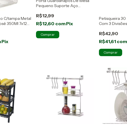
Porta Guardanapos De Mesa
Pequeno Suporte Aço
Cromado
R$12,99
co C/tampa Metal
Petisqueira 30
R$12,60
com
Pix
sé 350Ml 7x12
Com 3 Divisões
Wolff
R$42,90
m
Pix
R$41,61
co