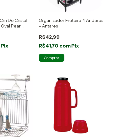
 Cm De Cristal
Organizador Fruteira 4 Andares
 Oval Pearl
- Antares
R$42,99
m
Pix
R$41,70
com
Pix