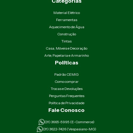
Categorias
Material Elétrico
Ferramentas
Aquecimento de Água
Construção
Tintas
Casa, Móveis e Decoração
Arte, Papelaria e Armarinho
Políticas
Padrão CEMIG
Como comprar
Trocas e Devoluções
Perguntas Frequentes
Política de Privacidade
Fale Conosco
(31) 3665-5995 (E-Commerce)
(31) 3622-7426 (Vespasiano-MG)