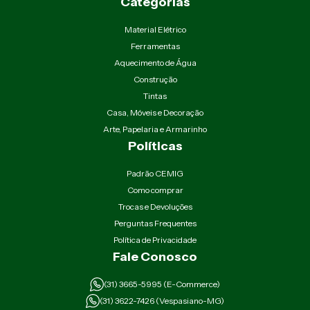
Categorias
Material Elétrico
Ferramentas
Aquecimento de Água
Construção
Tintas
Casa, Móveis e Decoração
Arte, Papelaria e Armarinho
Políticas
Padrão CEMIG
Como comprar
Trocas e Devoluções
Perguntas Frequentes
Política de Privacidade
Fale Conosco
(31) 3665-5995 (E-Commerce)
(31) 3622-7426 (Vespasiano-MG)