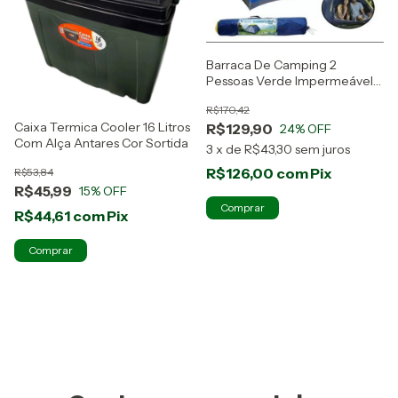
Barraca De Camping 2
Pessoas Verde Impermeável
C/ Bolsa Mor
R$170,42
Caixa Termica Cooler 16 Litros
R$129,90
24
% OFF
Com Alça Antares Cor Sortida
3
x
de
R$43,30
sem juros
R$126,00
com
Pix
R$53,84
R$45,99
15
% OFF
R$44,61
com
Pix