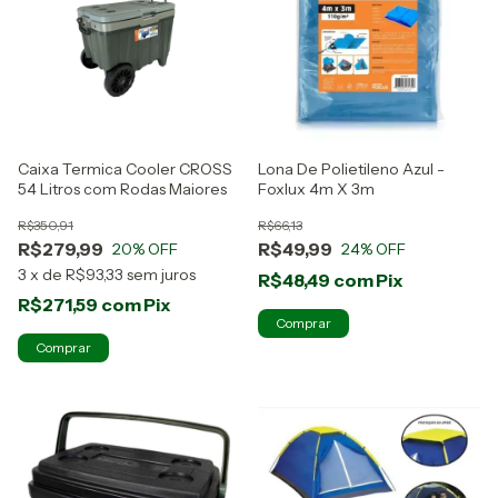
Caixa Termica Cooler CROSS
Lona De Polietileno Azul -
54 Litros com Rodas Maiores
Foxlux 4m X 3m
R$350,91
R$66,13
R$279,99
R$49,99
20
% OFF
24
% OFF
3
x
de
R$93,33
sem juros
R$48,49
com
Pix
R$271,59
com
Pix
Comprar