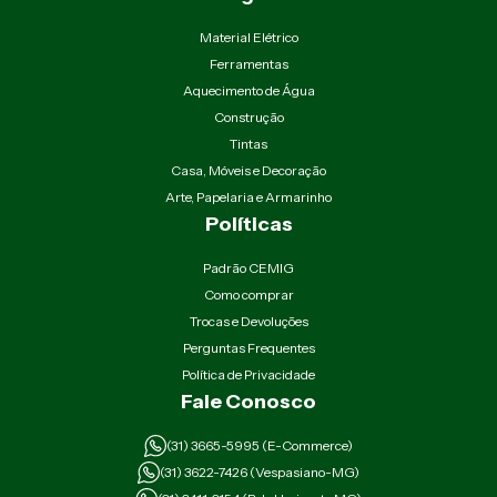
Material Elétrico
Ferramentas
Aquecimento de Água
Construção
Tintas
Casa, Móveis e Decoração
Arte, Papelaria e Armarinho
Políticas
Padrão CEMIG
Como comprar
Trocas e Devoluções
Perguntas Frequentes
Política de Privacidade
Fale Conosco
(31) 3665-5995 (E-Commerce)
(31) 3622-7426 (Vespasiano-MG)