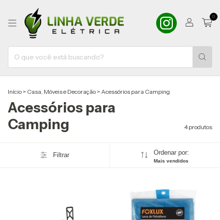
0
Início
>
Casa, Móveis e Decoração
>
Acessórios para Camping
Acessórios para
Camping
4 produtos
Ordenar por:
Filtrar
Mais vendidos