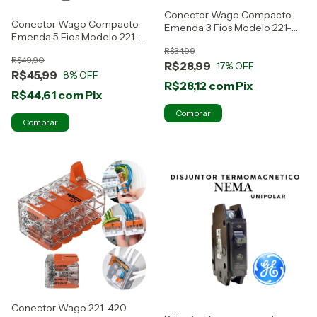
Conector Wago Compacto
Conector Wago Compacto
Emenda 3 Fios Modelo 221-
Emenda 5 Fios Modelo 221-
413 10 Peças
415 10 Peças
R$34,99
R$49,90
R$28,99
17
% OFF
R$45,99
8
% OFF
R$28,12
com
Pix
R$44,61
com
Pix
Conector Wago 221-420