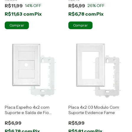
R$11,99
R$6,99
14
% OFF
26
% OFF
R$11,63
com
Pix
R$6,78
com
Pix
Comprar
Placa Espelho 4x2 com
Placa 4x2 03 Modulo Com
Suporte e Saída de Fio
Suporte Evidence Fame
Evidence Fame
R$6,99
R$5,99
R$6,78
com
Pix
R$5,81
com
Pix