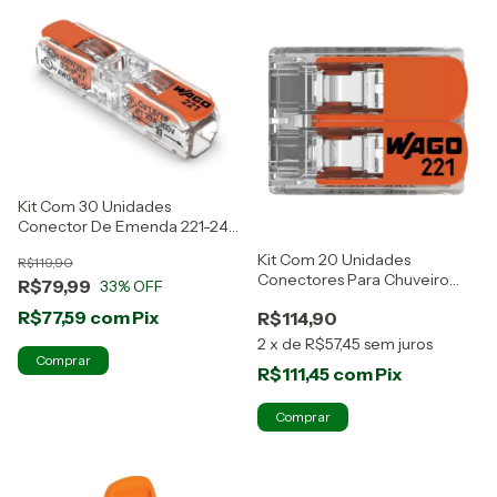
Kit Com 30 Unidades
Conector De Emenda 221-2411
Wago
Kit Com 20 Unidades
R$119,90
Conectores Para Chuveiro
R$79,99
33
% OFF
221-612 Wago
R$77,59
com
Pix
R$114,90
2
x
de
R$57,45
sem juros
R$111,45
com
Pix