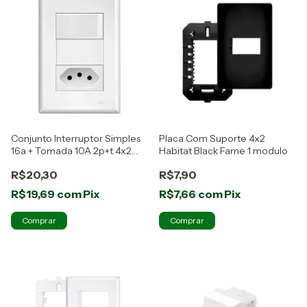
Conjunto Interruptor Simples
Placa Com Suporte 4x2
16a + Tomada 10A 2p+t 4x2
Habitat Black Fame 1 modulo
Evidence Fame
R$20,30
R$7,90
R$19,69
com
Pix
R$7,66
com
Pix