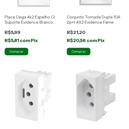
Placa Cega 4x2 Espelho C/
Conjunto Tomada Dupla 10A
Suporte Evidence Branco
2p+t 4X2 Evidence Fame
Fame
R$5,99
R$21,20
R$5,81
com
Pix
R$20,56
com
Pix