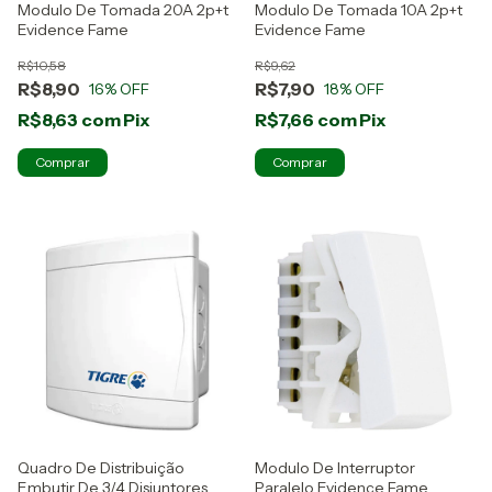
Modulo De Tomada 20A 2p+t
Modulo De Tomada 10A 2p+t
Evidence Fame
Evidence Fame
R$10,58
R$9,62
R$8,90
R$7,90
16
% OFF
18
% OFF
R$8,63
com
Pix
R$7,66
com
Pix
Quadro De Distribuição
Modulo De Interruptor
Embutir De 3/4 Disjuntores
Paralelo Evidence Fame