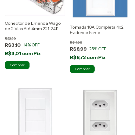
Conector de Emenda Wago
Tomada 10A Completa 4x2
de 2 Vias Até 4mm 221-2411
Evidence Fame
R$3,59
R$11,99
R$3,10
14
% OFF
R$8,99
25
% OFF
R$3,01
com
Pix
R$8,72
com
Pix