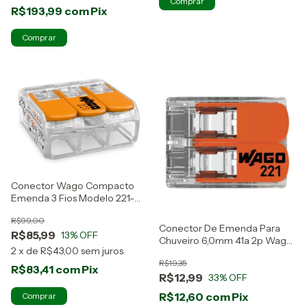
R$193,99
com
Pix
Conector Wago Compacto
Emenda 3 Fios Modelo 221-
413 30 Peças
R$99,00
Conector De Emenda Para
R$85,99
13
% OFF
Chuveiro 6,0mm 41a 2p Wago
2
x
de
R$43,00
sem juros
3 Peças 221-612
R$19,35
R$83,41
com
Pix
R$12,99
33
% OFF
R$12,60
com
Pix