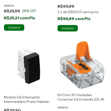
Tampa Opaca - Rohdina
R$36,14
R$99,99
R$25,99
28
% OFF
2
x
de
R$50,00
sem juros
R$25,21
com
Pix
R$96,99
com
Pix
Comprar
Kit Com 30 Unidades
Modulo De Interruptor
Conector De Emenda 221-412
Intermediário Preto Habitat
Wago
Black Fame
R$74,90
R$39,90