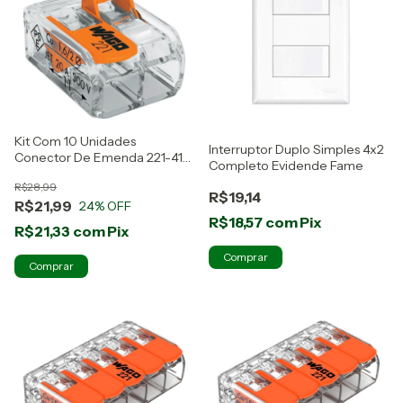
Kit Com 10 Unidades
Interruptor Duplo Simples 4x2
Conector De Emenda 221-412
Completo Evidende Fame
Wago
R$28,99
R$19,14
R$21,99
24
% OFF
R$18,57
com
Pix
R$21,33
com
Pix