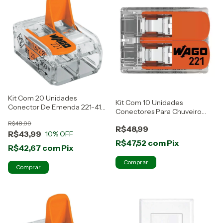
Kit Com 20 Unidades
Kit Com 10 Unidades
Conector De Emenda 221-412
Conectores Para Chuveiro
Wago
221-612 Wago
R$48,99
R$48,99
R$43,99
10
% OFF
R$47,52
com
Pix
R$42,67
com
Pix