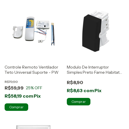
Controle Remoto Ventilador
Modulo De Interruptor
Teto Universal Suporte - PW
Simples Preto Fame Habitat
Black
R$79,90
R$8,90
R$59,99
25
% OFF
R$8,63
com
Pix
R$58,19
com
Pix