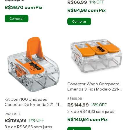
R$66,99
11
% OFF
R$38,70
com
Pix
R$64,98
com
Pix
Conector Wago Compacto
Emenda 3 Fios Modelo 221-
413 50 Peças
R$169,99
Kit Com 100 Unidades
R$144,99
Conector De Emenda 221-412
15
% OFF
Wago
3
x
de
R$48,33
sem juros
R$239,99
R$140,64
com
Pix
R$199,99
17
% OFF
3
x
de
R$66,66
sem juros