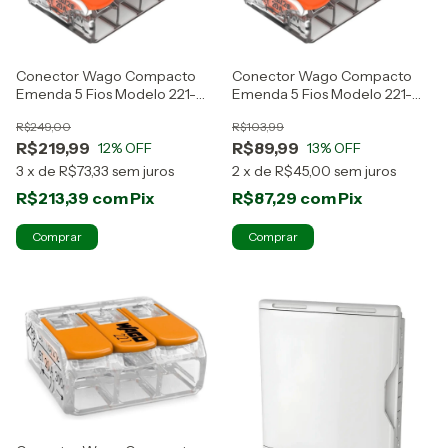
Conector Wago Compacto
Conector Wago Compacto
Emenda 5 Fios Modelo 221-
Emenda 5 Fios Modelo 221-
415 50 Peças
415 20 Peças
R$249,00
R$103,99
R$219,99
R$89,99
12
% OFF
13
% OFF
3
x
de
R$73,33
sem juros
2
x
de
R$45,00
sem juros
R$213,39
com
Pix
R$87,29
com
Pix