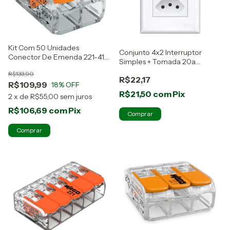
Kit Com 50 Unidades
Conjunto 4x2 Interruptor
Conector De Emenda 221-412
Simples + Tomada 20a
Wago
Evidence Fame
R$133,90
R$22,17
R$109,99
18
% OFF
R$21,50
com
Pix
2
x
de
R$55,00
sem juros
R$106,69
com
Pix