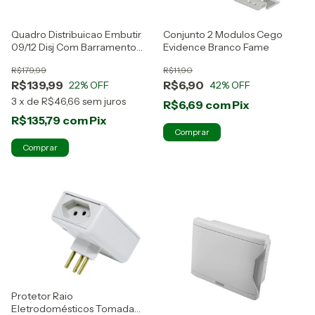
Quadro Distribuicao Embutir
Conjunto 2 Modulos Cego
09/12 Disj Com Barramento
Evidence Branco Fame
Krona
R$179,99
R$11,90
R$139,99
R$6,90
22
% OFF
42
% OFF
3
x
de
R$46,66
sem juros
R$6,69
com
Pix
R$135,79
com
Pix
Protetor Raio
Eletrodomésticos Tomada