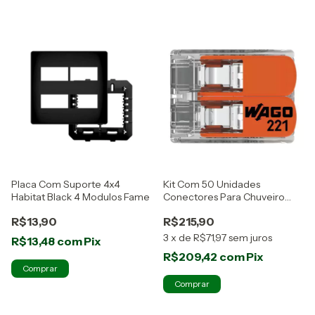
Placa Com Suporte 4x4
Kit Com 50 Unidades
Habitat Black 4 Modulos Fame
Conectores Para Chuveiro
221-612 Wago
R$13,90
R$215,90
3
x
de
R$71,97
sem juros
R$13,48
com
Pix
R$209,42
com
Pix