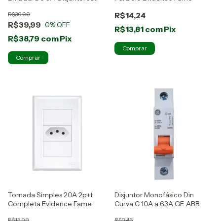
Tigre
R$39,99
R$14,24
R$39,99
0
% OFF
R$13,81
com
Pix
R$38,79
com
Pix
Tomada Simples 20A 2p+t
Disjuntor Monofásico Din
Completa Evidence Fame
Curva C 10A a 63A GE ABB
R$13,99
R$9,46