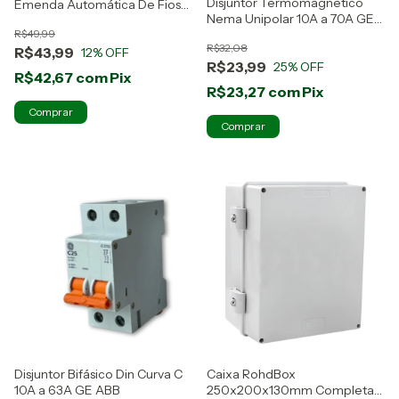
Disjuntor Termomagnetico
Emenda Automática De Fios
Nema Unipolar 10A a 70A GE
Kit 5 Peças
ABB
R$49,99
R$32,08
R$43,99
12
% OFF
R$23,99
25
% OFF
R$42,67
com
Pix
R$23,27
com
Pix
Comprar
Disjuntor Bifásico Din Curva C
Caixa RohdBox
10A a 63A GE ABB
250x200x130mm Completa