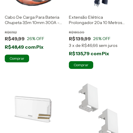
Cabo De Carga Para Bateria
Extensão Elétrica
Chupeta 3,5m 10mm 300A -
Prolongador 20a 10 Metros
Famastil
Megatron 3 Pinos Preto
R$67,62
R$189,99
R$49,99
R$139,99
26
% OFF
26
% OFF
3
x
de
R$46,66
sem juros
R$48,49
com
Pix
R$135,79
com
Pix