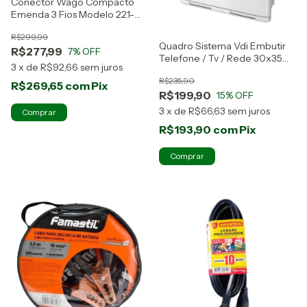
Conector Wago Compacto
Emenda 3 Fios Modelo 221-
413 100 Pcs
R$299,99
Quadro Sistema Vdi Embutir
R$277,99
7
% OFF
Telefone / Tv / Rede 30x35
3
x
de
R$92,66
sem juros
Krona
R$235,90
R$269,65
com
Pix
R$199,90
15
% OFF
3
x
de
R$66,63
sem juros
R$193,90
com
Pix