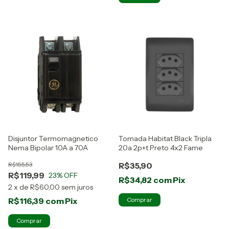
Disjuntor Termomagnetico
Tomada Habitat Black Tripla
Nema Bipolar 10A a 70A
20a 2p+t Preto 4x2 Fame
R$155,53
R$35,90
R$119,99
23
% OFF
R$34,82
com
Pix
2
x
de
R$60,00
sem juros
R$116,39
com
Pix
Comprar