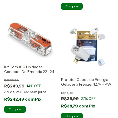
Kit Com 100 Unidades
Conector De Emenda 221-2411
Wago
Protetor Queda de Energia
R$289,90
Geladeira Freezer 127V - PW
R$249,99
14
% OFF
3
x
de
R$83,33
sem juros
R$54,90
R$39,99
27
% OFF
R$242,49
com
Pix
R$38,79
com
Pix