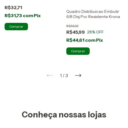
127V 10A Bivolt - PW
R$32,71
Quadro Distribuicao Embutir
R$31,73
com
Pix
6/8 Disj Pvc Resistente Krona
R$63,63
R$45,99
28
% OFF
R$44,61
com
Pix
1
/
3
Conheça nossas lojas