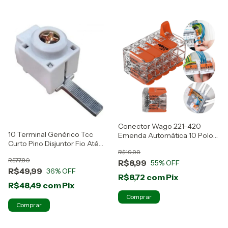
Conector Wago 221-420
10 Terminal Genérico Tcc
Emenda Automática 10 Polos
Curto Pino Disjuntor Fio Até
P/ Fios 4mm
25mm Branco
R$19,99
R$77,80
R$8,99
55
% OFF
R$49,99
36
% OFF
R$8,72
com
Pix
R$48,49
com
Pix