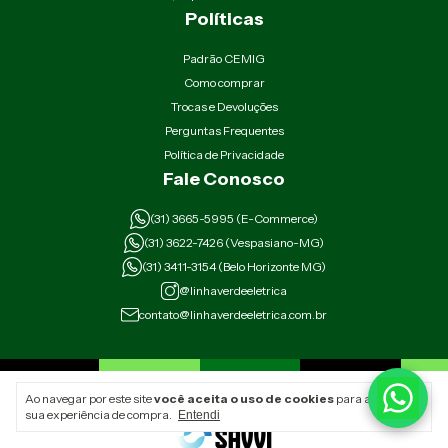
Políticas
Padrão CEMIG
Como comprar
Trocas e Devoluções
Perguntas Frequentes
Política de Privacidade
Fale Conosco
(31) 3665-5995 (E-Commerce)
(31) 3622-7426 (Vespasiano-MG)
(31) 3411-3154 (Belo Horizonte MG)
@linhaverdeeletrica
contato@linhaverdeeletrica.com.br
Linha Verde Elétrica - 12.485.914/0001-79
Ao navegar por este site
você aceita o uso de cookies
para agilizar a
Rua Padre Eustáquio 2926 Belo Horizonte Minas Gerais
sua experiência de compra.
Entendi
Av. Sebastião Antônio Ribeiro 268 Vespasiano Minas Gerais